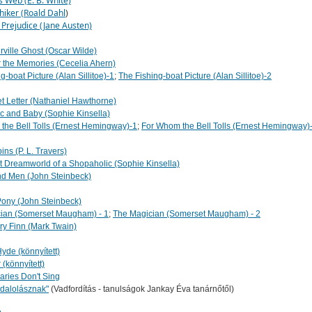
s Web (E. B. White)
hiker (Roald Dahl
)
 Prejudice (Jane Austen)
ville Ghost (Oscar Wilde)
r the Memories (Cecelia Ahern)
g-boat Picture (Alan Sillitoe)-1
;
The Fishing-boat Picture (Alan Sillitoe)-2
t Letter (Nathaniel Hawthorne)
c and Baby (Sophie Kinsella)
the Bell Tolls (Ernest Hemingway)-1
;
For Whom the Bell Tolls (Ernest Hemingway)
ns (P. L. Travers)
t Dreamworld of a Shopaholic (Sophie Kinsella)
nd Men (John Steinbeck)
ony (John Steinbeck)
ian (Somerset Maugham) - 1
;
The Magician (Somerset Maugham) - 2
y Finn (Mark Twain)
Hyde (könnyített)
 (könnyített)
ries Don't Sing
dalolásznak"
(Vadfordítás - tanulságok Jankay Éva tanárnőtől)