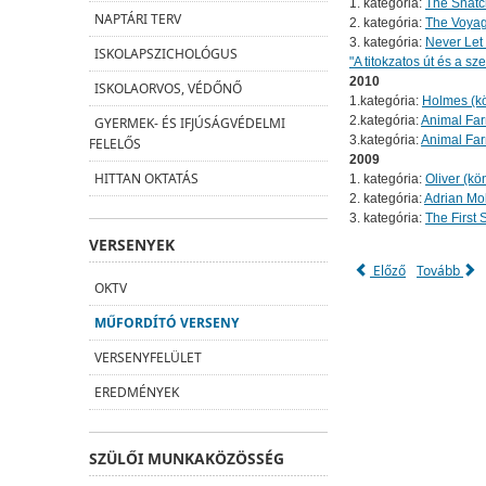
1. kategória:
The Snatc
NAPTÁRI TERV
2. kategória:
The Voya
3. kategória:
Never Let
ISKOLAPSZICHOLÓGUS
"A titokzatos út és a sz
2010
ISKOLAORVOS, VÉDŐNŐ
1.kategória:
Holmes (kö
2.kategória:
Animal Fa
GYERMEK- ÉS IFJÚSÁGVÉDELMI
3.kategória:
Animal Fa
FELELŐS
2009
HITTAN OKTATÁS
1. kategória:
Oliver (kön
2. kategória:
Adrian Mo
3. kategória:
The First
VERSENYEK
Előző
Tovább
OKTV
MŰFORDÍTÓ VERSENY
VERSENYFELÜLET
EREDMÉNYEK
SZÜLŐI MUNKAKÖZÖSSÉG