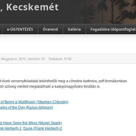
m, Kecskemét
e-ÜGYINTÉZÉS
Órarend
Galéria
Fogadóóra időpontfoglal
Megjelent:
2015. október 07.
Találatok:
9158
t évek versenyfeladatai tekinthetők meg a címekre kattintva, pdf-formátumban.
ndó szöveg mellett megtalálható a kategóriagyőztes fordítás is.
 of Being a Wallflower (Stephen Chbosky)
ins of the Day (Kazuo Ishiguro)
d Have Seen the Mess (Muriel Spark)
nk Herbert)-1
;
Dune (Frank Herbert)-2