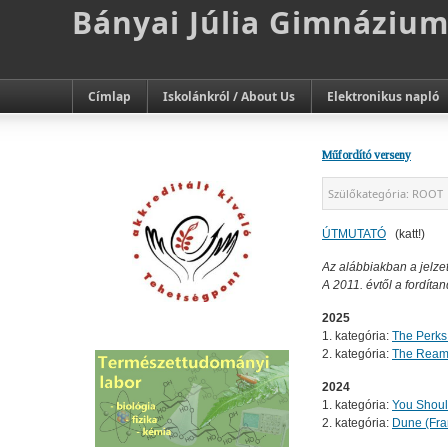
Bányai Júlia Gimnáziu
Címlap
Iskolánkról / About Us
Elektronikus napló
Műfordító verseny
Szülőkategória:
ROOT
ÚTMUTATÓ
(katt!)
Az alábbiakban a jelzet
A 2011. évtől a fordíta
2025
1. kategória:
The Perks
2. kategória:
The Reama
2024
1. kategória:
You Shoul
2. kategória:
Dune (Fra