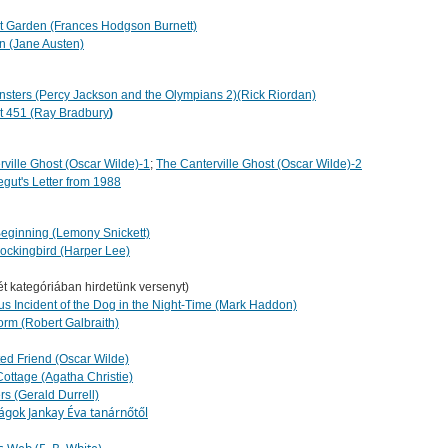
t Garden (Frances Hodgson Burnett)
n (Jane Austen)
nsters (Percy Jackson and the Olympians 2)(Rick Riordan)
t 451 (Ray Bradbury
)
ville Ghost (Oscar Wilde)
-1
;
The Canterville Ghost (Oscar Wilde)-2
gut's Letter from 1988
eginning (Lemony Snickett)
Mockingbird (Harper Lee)
két kategóriában hirdetünk versenyt)
us Incident of the Dog in the Night-Time (Mark Haddon)
orm (Robert Galbraith)
ed Friend (Oscar Wilde)
ottage (Agatha Christie)
rs (Gerald Durrell)
ágok Jankay Éva tanárnőtől