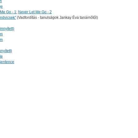
h
ge
 Me Go - 1
;
Never Let Me Go - 2
endvicsek"
(Vadfordítás - tanulságok Jankay Éva tanárnőtől)
nnyített)
rm
rm
nyített)
le
 Sentence