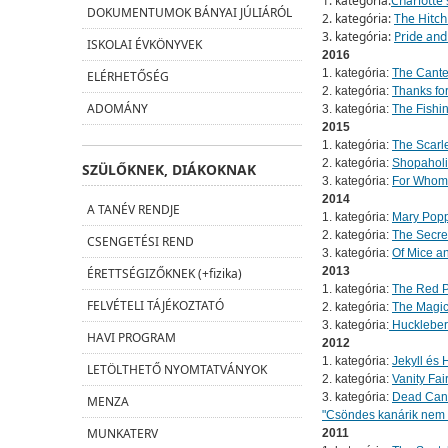
1. kategória:
Charlotte'
DOKUMENTUMOK BÁNYAI JÚLIÁRÓL
2. kategória:
The Hitch
3. kategória:
Pride and
ISKOLAI ÉVKÖNYVEK
2016
1. kategória:
The Canter
ELÉRHETŐSÉG
2. kategória:
Thanks fo
ADOMÁNY
3. kategória:
The Fishin
2015
1. kategória:
The Scarle
2. kategória:
Shopaholi
SZÜLŐKNEK, DIÁKOKNAK
3. kategória:
For Whom 
2014
A TANÉV RENDJE
1. kategória:
Mary Poppi
2. kategória:
The Secre
CSENGETÉSI REND
3. kategória:
Of Mice a
2013
ÉRETTSÉGIZŐKNEK (+fizika)
1. kategória:
The Red P
FELVÉTELI TÁJÉKOZTATÓ
2. kategória:
The Magic
3. kategória:
Huckleberr
HAVI PROGRAM
2012
1. kategória:
Jekyll és 
LETÖLTHETŐ NYOMTATVÁNYOK
2. kategória:
Vanity Fair
3. kategória:
Dead Cana
MENZA
"Csöndes kanárik nem 
MUNKATERV
2011