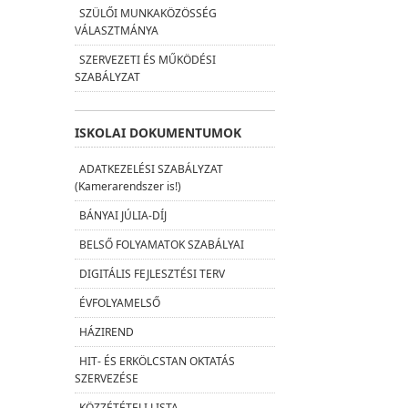
SZÜLŐI MUNKAKÖZÖSSÉG
VÁLASZTMÁNYA
SZERVEZETI ÉS MŰKÖDÉSI
SZABÁLYZAT
ISKOLAI DOKUMENTUMOK
ADATKEZELÉSI SZABÁLYZAT
(Kamerarendszer is!)
BÁNYAI JÚLIA-DÍJ
BELSŐ FOLYAMATOK SZABÁLYAI
DIGITÁLIS FEJLESZTÉSI TERV
ÉVFOLYAMELSŐ
HÁZIREND
HIT- ÉS ERKÖLCSTAN OKTATÁS
SZERVEZÉSE
KÖZZÉTÉTELI LISTA