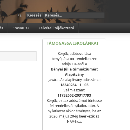
ás
Erasmus+
Felvételi tájékoztató
TÁMOGASSA ISKOLÁNKAT
Kérjük, adóbevallása
benyújtásakor rendelkezzen
adója 1%-áról a
Bányai Júlia Gimnáziumért
Alapítvány
javára. Az alapítvány adószáma:
18340284 - 1 - 03
Számlaszám:
11732002-20317793
Kérjük, ezt az adószámot tüntesse
fel rendelkező nyilatkozatán. A
nyilatkozat akkor érvényes, ha az
2026. május 20-ig beérkezik az
NAV-hoz.
- - -