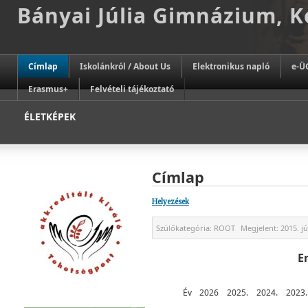
Bányai Júlia Gimnázium, 
Címlap
Iskolánkról / About Us
Elektronikus napló
e-Ü
Erasmus+
Felvételi tájékoztató
ÉLETKÉPEK
Címlap
Helyezések
Szülőkategória:
ROOT
Megjelent:
2015. jú
E
Év
2026
2025.
2024.
2023.