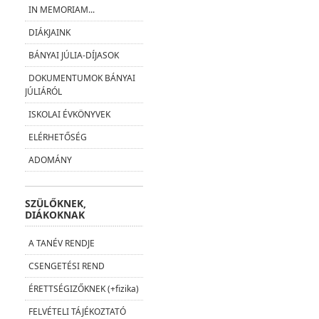
IN MEMORIAM...
DIÁKJAINK
BÁNYAI JÚLIA-DÍJASOK
DOKUMENTUMOK BÁNYAI
JÚLIÁRÓL
ISKOLAI ÉVKÖNYVEK
ELÉRHETŐSÉG
ADOMÁNY
SZÜLŐKNEK,
DIÁKOKNAK
A TANÉV RENDJE
CSENGETÉSI REND
ÉRETTSÉGIZŐKNEK (+fizika)
FELVÉTELI TÁJÉKOZTATÓ