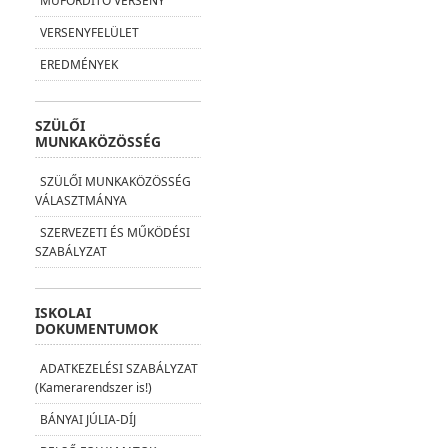
MŰFORDÍTÓ VERSENY
VERSENYFELÜLET
EREDMÉNYEK
SZÜLŐI
MUNKAKÖZÖSSÉG
SZÜLŐI MUNKAKÖZÖSSÉG
VÁLASZTMÁNYA
SZERVEZETI ÉS MŰKÖDÉSI
SZABÁLYZAT
ISKOLAI
DOKUMENTUMOK
ADATKEZELÉSI SZABÁLYZAT
(Kamerarendszer is!)
BÁNYAI JÚLIA-DÍJ