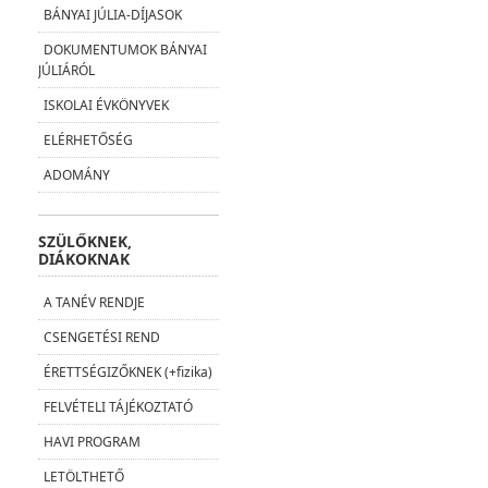
BÁNYAI JÚLIA-DÍJASOK
DOKUMENTUMOK BÁNYAI
JÚLIÁRÓL
ISKOLAI ÉVKÖNYVEK
ELÉRHETŐSÉG
ADOMÁNY
SZÜLŐKNEK,
DIÁKOKNAK
A TANÉV RENDJE
CSENGETÉSI REND
ÉRETTSÉGIZŐKNEK (+fizika)
FELVÉTELI TÁJÉKOZTATÓ
HAVI PROGRAM
LETÖLTHETŐ