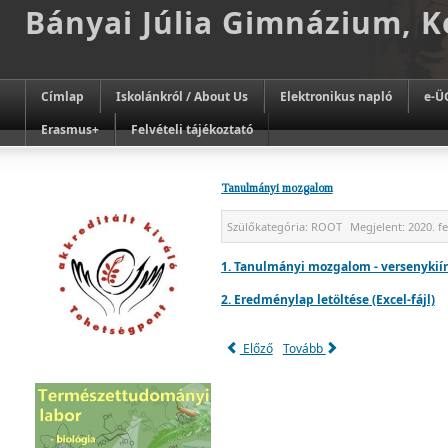
Bányai Júlia Gimnázium, 
Címlap
Iskolánkról / About Us
Elektronikus napló
e-Ü
Erasmus+
Felvételi tájékoztató
Tanulmányi mozgalom
Szülőkategória:
ROOT
Megjelent:
2020. f
1. Tanulmányi mozgalom - versenykiír
2. Eredménylap letöltése (Excel-fájl)
Előző
Tovább