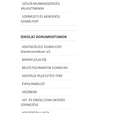
SZÜLŐI MUNKAKÖZÖSSÉG
VÁLASZTMÁNYA
SZERVEZETI ÉS MŰKÖDÉSI
SZABÁLYZAT
ISKOLAI DOKUMENTUMOK
ADATKEZELÉSI SZABÁLYZAT
(Kamerarendszer is!)
BÁNYAI JÚLIA-DÍJ
BELSŐ FOLYAMATOK SZABÁLYAI
DIGITÁLIS FEJLESZTÉSI TERV
ÉVFOLYAMELSŐ
HÁZIREND
HIT- ÉS ERKÖLCSTAN OKTATÁS
SZERVEZÉSE
KÖZZÉTÉTELI LISTA