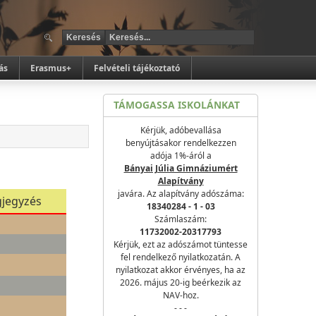
ás
Erasmus+
Felvételi tájékoztató
TÁMOGASSA ISKOLÁNKAT
Kérjük, adóbevallása
benyújtásakor rendelkezzen
adója 1%-áról a
Bányai Júlia Gimnáziumért
Alapítvány
javára. Az alapítvány adószáma:
jegyzés
18340284 - 1 - 03
Számlaszám:
11732002-20317793
Kérjük, ezt az adószámot tüntesse
fel rendelkező nyilatkozatán. A
nyilatkozat akkor érvényes, ha az
2026. május 20-ig beérkezik az
NAV-hoz.
- - -