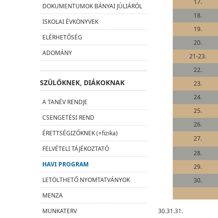
17.
DOKUMENTUMOK BÁNYAI JÚLIÁRÓL
18.
ISKOLAI ÉVKÖNYVEK
19.
ELÉRHETŐSÉG
20.
ADOMÁNY
21-23.
22.
SZÜLŐKNEK, DIÁKOKNAK
23.
24.
A TANÉV RENDJE
25.
CSENGETÉSI REND
26.
ÉRETTSÉGIZŐKNEK (+fizika)
27.
FELVÉTELI TÁJÉKOZTATÓ
28.
HAVI PROGRAM
29.
LETÖLTHETŐ NYOMTATVÁNYOK
30.
MENZA
30.31.31.
MUNKATERV