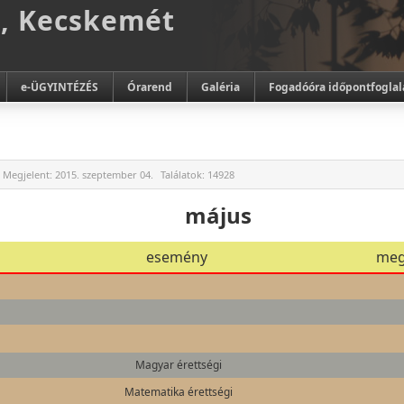
m, Kecskemét
e-ÜGYINTÉZÉS
Órarend
Galéria
Fogadóóra időpontfoglal
Megjelent:
2015. szeptember 04.
Találatok:
14928
május
esemény
meg
Magyar érettségi
Matematika érettségi