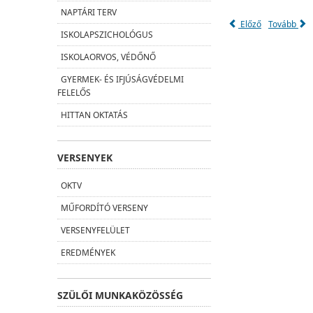
NAPTÁRI TERV
Előző
Tovább
ISKOLAPSZICHOLÓGUS
ISKOLAORVOS, VÉDŐNŐ
GYERMEK- ÉS IFJÚSÁGVÉDELMI
FELELŐS
HITTAN OKTATÁS
VERSENYEK
OKTV
MŰFORDÍTÓ VERSENY
VERSENYFELÜLET
EREDMÉNYEK
SZÜLŐI MUNKAKÖZÖSSÉG