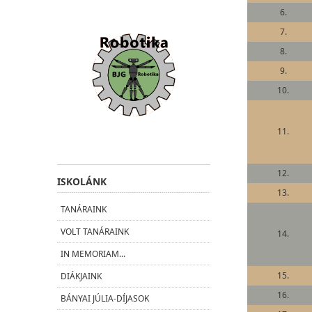
6.
7.
8.
9.
10.
11.
12.
ISKOLÁNK
13.
TANÁRAINK
VOLT TANÁRAINK
14.
IN MEMORIAM...
15.
DIÁKJAINK
16.
BÁNYAI JÚLIA-DÍJASOK