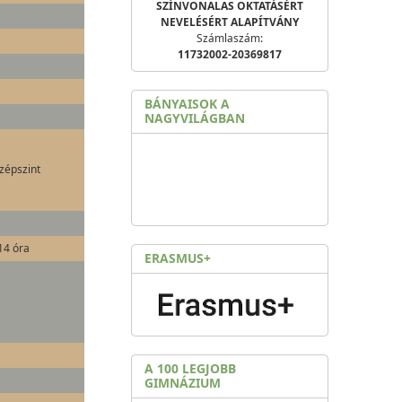
SZÍNVONALAS OKTATÁSÉRT
NEVELÉSÉRT ALAPÍTVÁNY
Számlaszám:
11732002-20369817
BÁNYAISOK A
NAGYVILÁGBAN
zépszint
14 óra
ERASMUS+
A 100 LEGJOBB
GIMNÁZIUM