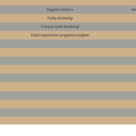
Digitális kultúra
em
Fizika érettségi
Francia nyelv érettségi
Diákcsoportunk Lengyelországban