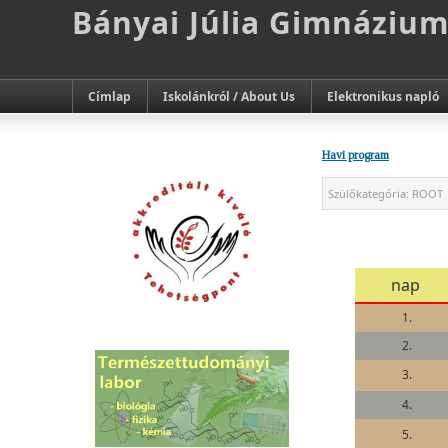
Bányai Júlia Gimnáziu
Címlap
Iskolánkról / About Us
Elektronikus napló
Havi program
Szülőkategória:
ROOT
nap
1.
2.
3.
4.
5.