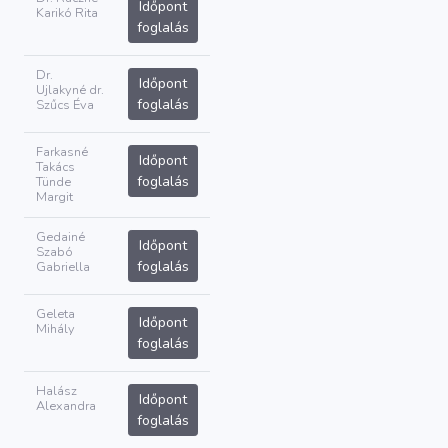
Időpont
Karikó Rita
foglalás
Dr.
Időpont
Ujlakyné dr.
foglalás
Szűcs Éva
Farkasné
Időpont
Takács
foglalás
Tünde
Margit
Gedainé
Időpont
Szabó
foglalás
Gabriella
Geleta
Időpont
Mihály
foglalás
Halász
Időpont
Alexandra
foglalás