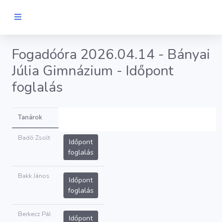
Fogadóóra 2026.04.14 - Bányai
Júlia Gimnázium - Időpont
foglalás
Tanárok
Badó Zsolt
Időpont
foglalás
Bakk János
Időpont
foglalás
Berkecz Pál
Időpont