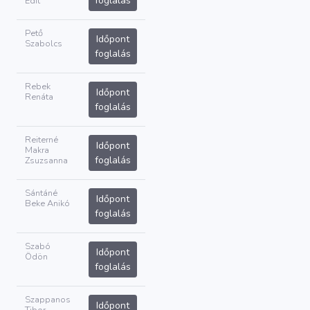
foglalás
Edit
Pető
Időpont
Szabolcs
foglalás
Rebek
Időpont
Renáta
foglalás
Reiterné
Időpont
Makra
foglalás
Zsuzsanna
Sántáné
Időpont
Beke Anikó
foglalás
Szabó
Időpont
Ödön
foglalás
Szappanos
Időpont