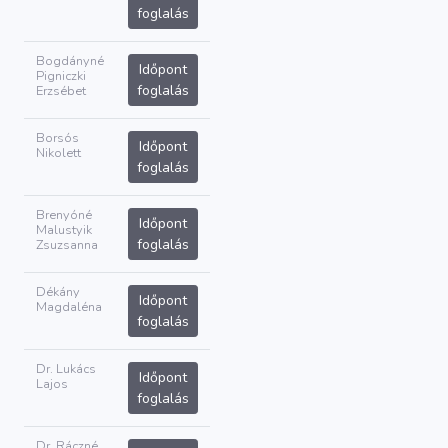
foglalás
Bogdányné
Időpont
Pigniczki
foglalás
Erzsébet
Borsós
Időpont
Nikolett
foglalás
Brenyóné
Időpont
Malustyik
foglalás
Zsuzsanna
Dékány
Időpont
Magdaléna
foglalás
Dr. Lukács
Időpont
Lajos
foglalás
Dr. Ráczné