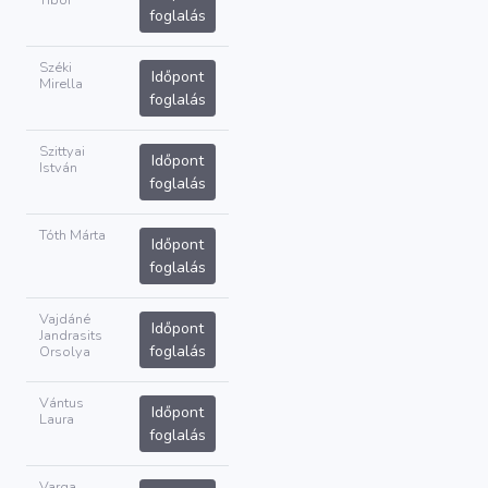
Tibor
foglalás
Széki
Időpont
Mirella
foglalás
Szittyai
Időpont
István
foglalás
Tóth Márta
Időpont
foglalás
Vajdáné
Időpont
Jandrasits
foglalás
Orsolya
Vántus
Időpont
Laura
foglalás
Varga