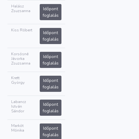
Halász
Időpont
Zsuzsanna
foglalás
Kiss Róbert
Időpont
foglalás
Korsósné
Időpont
Jávorka
foglalás
Zsuzsanna
Krett
Időpont
György
foglalás
Labancz
Időpont
István
foglalás
Sándor
Markót
Időpont
Mónika
foglalás