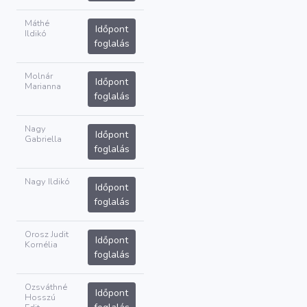
Máthé
Időpont
Ildikó
foglalás
Molnár
Időpont
Marianna
foglalás
Nagy
Időpont
Gabriella
foglalás
Nagy Ildikó
Időpont
foglalás
Orosz Judit
Időpont
Kornélia
foglalás
Ozsváthné
Időpont
Hosszú