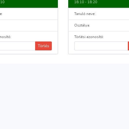
:10
18:10 - 18:20
e:
Tanuló neve:
Osztálya:
nosító:
Törlési azonosító:
Törlés