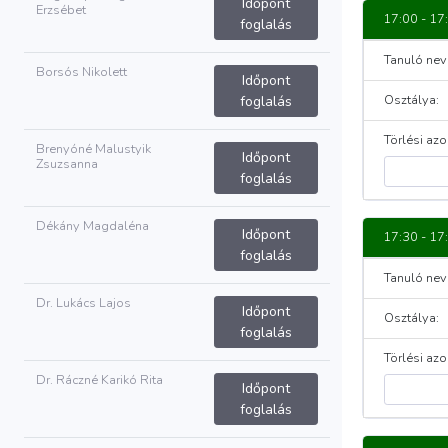
Időpont
Erzsébet
17:00 - 17
foglalás
Tanuló nev
Borsós Nikolett
Időpont
Osztálya:
foglalás
Törlési azo
Brenyóné Malustyik
Időpont
Zsuzsanna
foglalás
Dékány Magdaléna
Időpont
17:30 - 17
foglalás
Tanuló nev
Dr. Lukács Lajos
Időpont
Osztálya:
foglalás
Törlési azo
Dr. Ráczné Karikó Rita
Időpont
foglalás