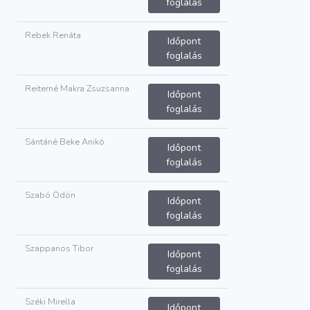
foglalás
Rebek Renáta
Időpont
foglalás
Reiterné Makra Zsuzsanna
Időpont
foglalás
Sántáné Beke Anikó
Időpont
foglalás
Szabó Ödön
Időpont
foglalás
Szappanos Tibor
Időpont
foglalás
Széki Mirella
Időpont