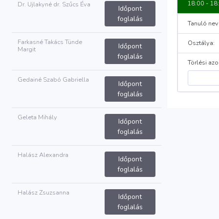
18:00 - 18
Dr. Ujlakyné dr. Szűcs Éva
Időpont
foglalás
Tanuló nev
Farkasné Takács Tünde
Osztálya:
Időpont
Margit
foglalás
Törlési azo
Gedainé Szabó Gabriella
Időpont
foglalás
Geleta Mihály
Időpont
foglalás
Halász Alexandra
Időpont
foglalás
Halász Zsuzsanna
Időpont
foglalás