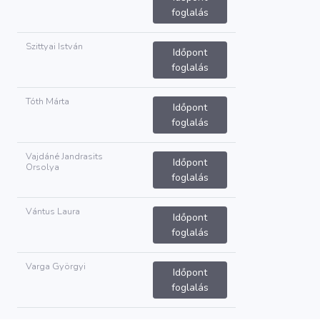
foglalás
Szittyai István
Időpont
foglalás
Tóth Márta
Időpont
foglalás
Vajdáné Jandrasits
Időpont
Orsolya
foglalás
Vántus Laura
Időpont
foglalás
Varga Györgyi
Időpont
foglalás