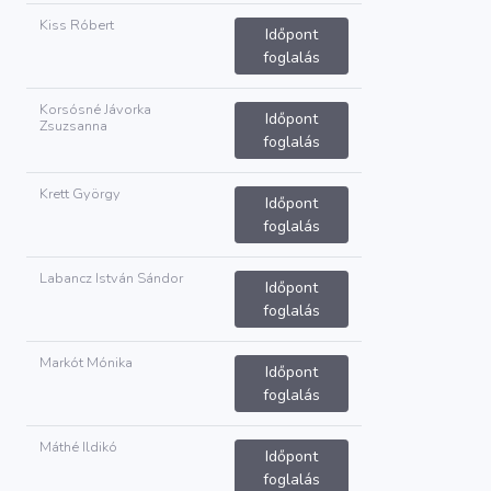
Kiss Róbert
Időpont
foglalás
Korsósné Jávorka
Időpont
Zsuzsanna
foglalás
Krett György
Időpont
foglalás
Labancz István Sándor
Időpont
foglalás
Markót Mónika
Időpont
foglalás
Máthé Ildikó
Időpont
foglalás