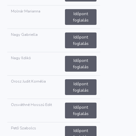
Molnár Marianna
Időpont
foglalás
Nagy Gabriella
Időpont
foglalás
Nagy Ildikó
Időpont
foglalás
Orosz Judit Kornélia
Időpont
foglalás
Ozsváthné Hosszú Edit
Időpont
foglalás
Pető Szabolcs
Időpont