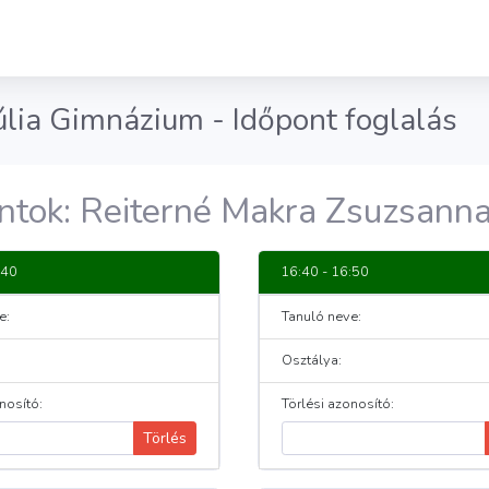
lia Gimnázium - Időpont foglalás
ntok: Reiterné Makra Zsuzsann
:40
16:40 - 16:50
e:
Tanuló neve:
Osztálya:
nosító:
Törlési azonosító:
Törlés