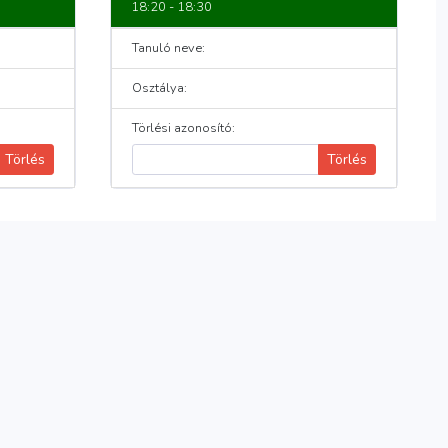
18:20 - 18:30
Tanuló neve:
Osztálya:
Törlési azonosító:
Törlés
Törlés