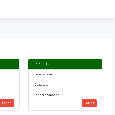
a
16:50 - 17:00
Tanuló neve:
Osztálya:
Törlési azonosító:
Törlés
Törlés