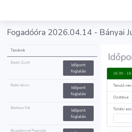
Fogadóóra 2026.04.14 - Bányai Jú
Tanárok
Időpo
Badó Zsolt
Időpont
foglalás
16:30 - 16
Bakk János
Tanuló nev
Időpont
foglalás
Osztálya:
Berkecz Pál
Törlési azo
Időpont
foglalás
Bogdányné Pigniczki