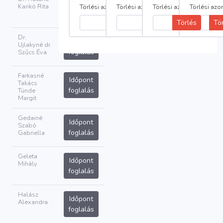
Időpont
Karikó Rita
Törlési azonosító:
Törlési azonosító:
Törlési azonosító:
Törlési azo
foglalás
Törlés
Tö
Dr.
Időpont
Ujlakyné dr.
foglalás
Szűcs Éva
Farkasné
Időpont
Takács
foglalás
Tünde
Margit
Gedainé
Időpont
Szabó
foglalás
Gabriella
Geleta
Időpont
Mihály
foglalás
Halász
Időpont
Alexandra
foglalás