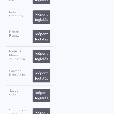
foglalás
Edit
Pető
Időpont
Szabolcs
foglalás
Rebek
Időpont
Renáta
foglalás
Reiterné
Időpont
Makra
foglalás
Zsuzsanna
Sántáné
Időpont
Beke Anikó
foglalás
Szabó
Időpont
Ödön
foglalás
Szappanos
Időpont