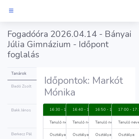
Fogadóóra 2026.04.14 - Bányai
Júlia Gimnázium - Időpont
foglalás
Tanárok
Időpontok: Markót
Badó Zsolt
Mónika
Időpont
foglalás
16:30 - 16:40
16:40 - 16:50
16:50 - 17:00
17:00 - 17
Bakk János
Időpont
foglalás
Tanuló neve:
Tanuló neve:
Tanuló neve:
Tanuló neve
Berkecz Pál
Osztálya:
Osztálya:
Osztálya:
Osztálya:
Időpont