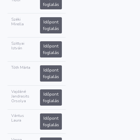
Tibor
foglalás
Széki
Időpont
Mirella
foglalás
Szittyai
Időpont
István
foglalás
Tóth Márta
Időpont
foglalás
Vajdáné
Időpont
Jandrasits
foglalás
Orsolya
Vántus
Időpont
Laura
foglalás
Varga