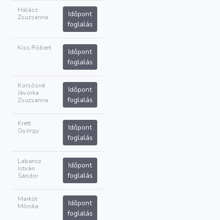
Halász
Időpont
Zsuzsanna
foglalás
Kiss Róbert
Időpont
foglalás
Korsósné
Időpont
Jávorka
foglalás
Zsuzsanna
Krett
Időpont
György
foglalás
Labancz
Időpont
István
foglalás
Sándor
Markót
Időpont
Mónika
foglalás