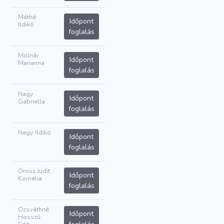
Máthé
Időpont
Ildikó
foglalás
Molnár
Időpont
Marianna
foglalás
Nagy
Időpont
Gabriella
foglalás
Nagy Ildikó
Időpont
foglalás
Orosz Judit
Időpont
Kornélia
foglalás
Ozsváthné
Időpont
Hosszú