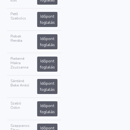
foglalás
Edit
Pető
Időpont
Szabolcs
foglalás
Rebek
Időpont
Renáta
foglalás
Reiterné
Időpont
Makra
foglalás
Zsuzsanna
Sántáné
Időpont
Beke Anikó
foglalás
Szabó
Időpont
Ödön
foglalás
Szappanos
Időpont