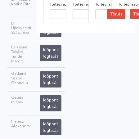
Időpont
Karikó Rita
Törlési azonosító:
Törlési azonosító:
Törlési azonosító:
Törlési azo
foglalás
Törlés
Tö
Dr.
Időpont
Ujlakyné dr.
foglalás
Szűcs Éva
Farkasné
Időpont
Takács
foglalás
Tünde
Margit
Gedainé
Időpont
Szabó
foglalás
Gabriella
Geleta
Időpont
Mihály
foglalás
Halász
Időpont
Alexandra
foglalás