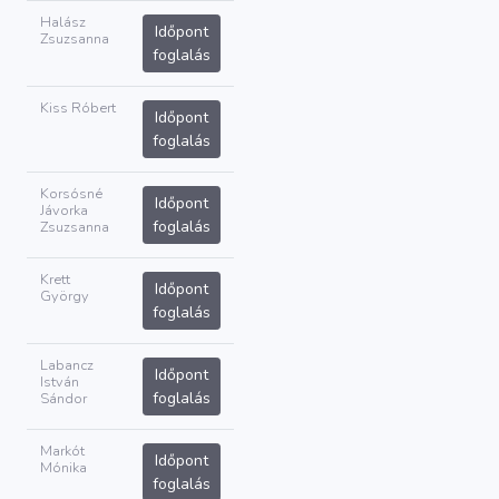
Halász
Időpont
Zsuzsanna
foglalás
Kiss Róbert
Időpont
foglalás
Korsósné
Időpont
Jávorka
foglalás
Zsuzsanna
Krett
Időpont
György
foglalás
Labancz
Időpont
István
foglalás
Sándor
Markót
Időpont
Mónika
foglalás