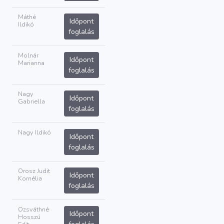
Máthé
Időpont
Ildikó
foglalás
Molnár
Időpont
Marianna
foglalás
Nagy
Időpont
Gabriella
foglalás
Nagy Ildikó
Időpont
foglalás
Orosz Judit
Időpont
Kornélia
foglalás
Ozsváthné
Időpont
Hosszú