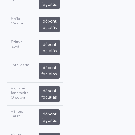
Tibor
foglalás
Széki
Időpont
Mirella
foglalás
Szittyai
Időpont
István
foglalás
Tóth Márta
Időpont
foglalás
Vajdáné
Időpont
Jandrasits
foglalás
Orsolya
Vántus
Időpont
Laura
foglalás
Varga