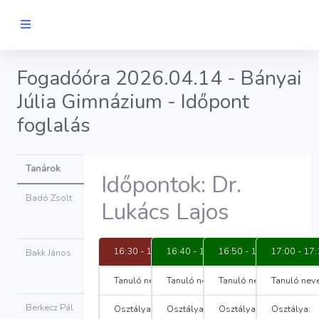
Fogadóóra 2026.04.14 - Bányai
Júlia Gimnázium - Időpont
foglalás
Tanárok
Időpontok: Dr.
Badó Zsolt
Lukács Lajos
Időpont
foglalás
16:30 - 16:40
16:40 - 16:50
16:50 - 17:00
17:00 - 17
Bakk János
Időpont
foglalás
Tanuló neve:
Tanuló neve:
Schimó Ferenc Pál
Tanuló neve:
Tanuló neve
Berkecz Pál
Osztálya:
9.A
Osztálya:
Osztálya:
Osztálya:
Időpont