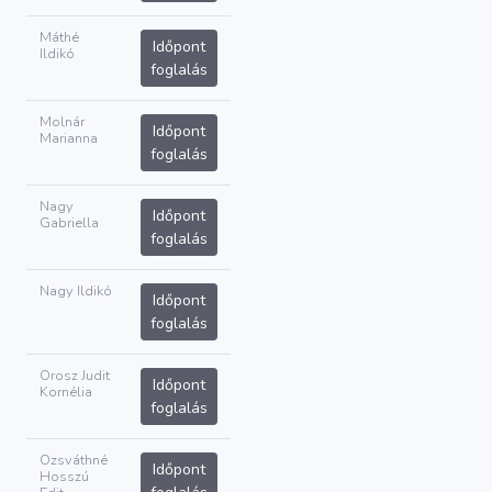
Máthé
Időpont
Ildikó
foglalás
Molnár
Időpont
Marianna
foglalás
Nagy
Időpont
Gabriella
foglalás
Nagy Ildikó
Időpont
foglalás
Orosz Judit
Időpont
Kornélia
foglalás
Ozsváthné
Időpont
Hosszú