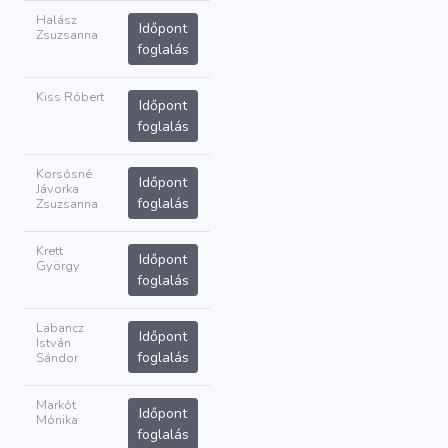
Halász
Időpont
Zsuzsanna
foglalás
Kiss Róbert
Időpont
foglalás
Korsósné
Időpont
Jávorka
foglalás
Zsuzsanna
Krett
Időpont
György
foglalás
Labancz
Időpont
István
foglalás
Sándor
Markót
Időpont
Mónika
foglalás