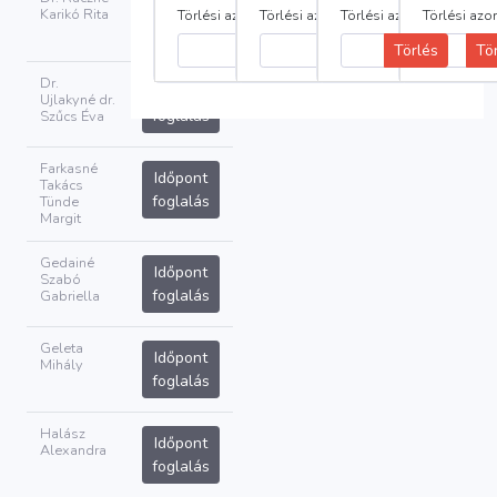
Időpont
Karikó Rita
Törlési azonosító:
Törlési azonosító:
Törlési azonosító:
Törlési azo
foglalás
Törlés
Tö
Dr.
Időpont
Ujlakyné dr.
foglalás
Szűcs Éva
Farkasné
Időpont
Takács
foglalás
Tünde
Margit
Gedainé
Időpont
Szabó
foglalás
Gabriella
Geleta
Időpont
Mihály
foglalás
Halász
Időpont
Alexandra
foglalás