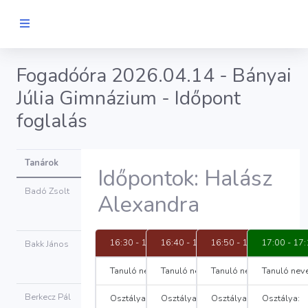
Fogadóóra 2026.04.14 - Bányai
Júlia Gimnázium - Időpont
foglalás
Tanárok
Időpontok: Halász
Badó Zsolt
Alexandra
Időpont
foglalás
16:30 - 16:40
16:40 - 16:50
16:50 - 17:00
17:00 - 17
Bakk János
Időpont
foglalás
Tanuló neve:
Tanuló neve:
Fábián Gábor
Tanuló neve:
Sándor Boldizsár
Tanuló neve
Bauer Ivett
Berkecz Pál
Osztálya:
5.B
Osztálya:
7.A
Osztálya:
5.B
Osztálya:
Időpont