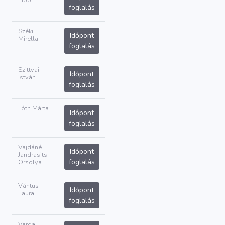
Tibor
foglalás
Széki
Időpont
Mirella
foglalás
Szittyai
Időpont
István
foglalás
Tóth Márta
Időpont
foglalás
Vajdáné
Időpont
Jandrasits
foglalás
Orsolya
Vántus
Időpont
Laura
foglalás
Varga