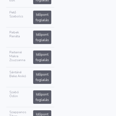
foglalás
Edit
Pető
Időpont
Szabolcs
foglalás
Rebek
Időpont
Renáta
foglalás
Reiterné
Időpont
Makra
foglalás
Zsuzsanna
Sántáné
Időpont
Beke Anikó
foglalás
Szabó
Időpont
Ödön
foglalás
Szappanos
Időpont