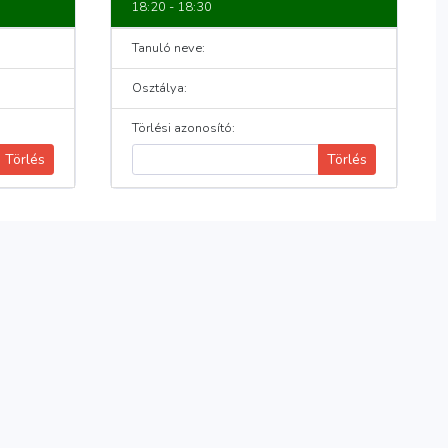
18:20 - 18:30
Tanuló neve:
Osztálya:
Törlési azonosító:
Törlés
Törlés