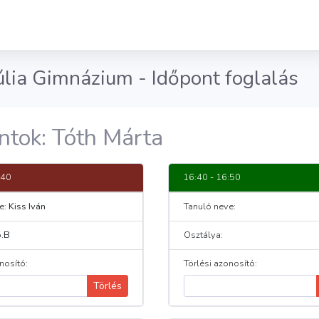
lia Gimnázium - Időpont foglalás
ntok: Tóth Márta
:40
16:40 - 16:50
e:
Kiss Iván
Tanuló neve:
5.B
Osztálya:
nosító:
Törlési azonosító:
Törlés