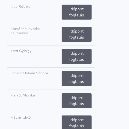
Kiss Róbert
Időpont
foglalás
Korsósné Jávorka
Időpont
Zsuzsanna
foglalás
Krett György
Időpont
foglalás
Labancz István Sándor
Időpont
foglalás
Markót Mónika
Időpont
foglalás
Máthé Ildikó
Időpont
foglalás