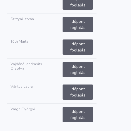
foglalás
Szittyai István
Időpont
foglalás
Tóth Márta
Időpont
foglalás
Vajdáné Jandrasits
Időpont
Orsolya
foglalás
Vántus Laura
Időpont
foglalás
Varga Györgyi
Időpont
foglalás