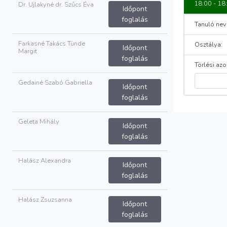
18:00 - 18
Dr. Ujlakyné dr. Szűcs Éva
Időpont
foglalás
Tanuló nev
Farkasné Takács Tünde
Osztálya:
Időpont
Margit
foglalás
Törlési azo
Gedainé Szabó Gabriella
Időpont
foglalás
Geleta Mihály
Időpont
foglalás
Halász Alexandra
Időpont
foglalás
Halász Zsuzsanna
Időpont
foglalás