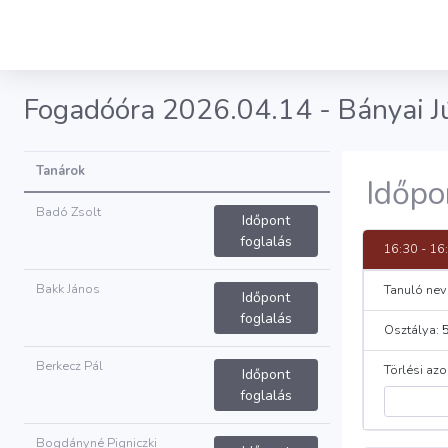
Fogadóóra 2026.04.14 - Bányai Jú
Tanárok
Időpo
Badó Zsolt
Időpont
foglalás
16:30 - 16
Bakk János
Tanuló nev
Időpont
foglalás
Osztálya:
Berkecz Pál
Törlési azo
Időpont
foglalás
Bogdányné Pigniczki