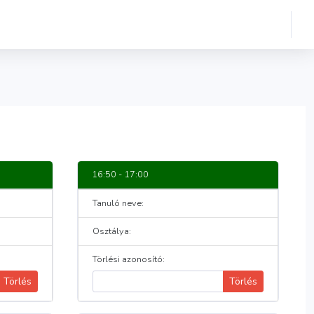
16:50 - 17:00
Tanuló neve:
Osztálya:
Törlési azonosító:
Törlés
Törlés