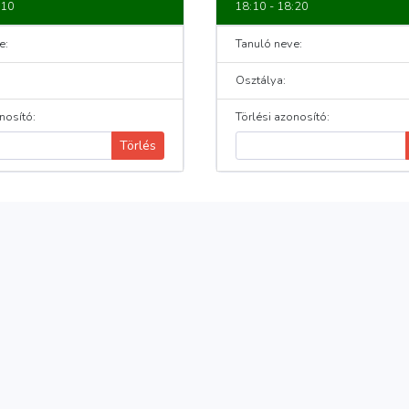
:10
18:10 - 18:20
e:
Tanuló neve:
Osztálya:
nosító:
Törlési azonosító:
Törlés