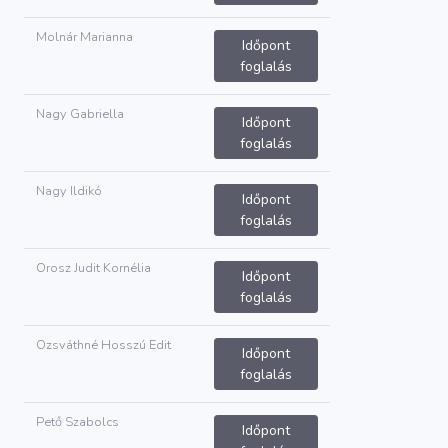
Molnár Marianna
Időpont
foglalás
Nagy Gabriella
Időpont
foglalás
Nagy Ildikó
Időpont
foglalás
Orosz Judit Kornélia
Időpont
foglalás
Ozsváthné Hosszú Edit
Időpont
foglalás
Pető Szabolcs
Időpont