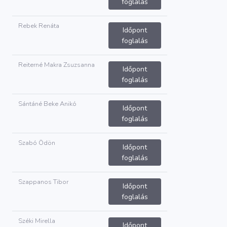
foglalás
Rebek Renáta
Időpont
foglalás
Reiterné Makra Zsuzsanna
Időpont
foglalás
Sántáné Beke Anikó
Időpont
foglalás
Szabó Ödön
Időpont
foglalás
Szappanos Tibor
Időpont
foglalás
Széki Mirella
Időpont