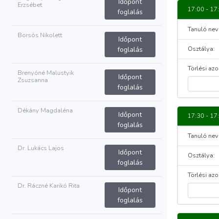
Időpont
Erzsébet
17:00 - 17
foglalás
Tanuló nev
Borsós Nikolett
Időpont
Osztálya:
foglalás
Törlési azo
Brenyóné Malustyik
Időpont
Zsuzsanna
foglalás
Dékány Magdaléna
Időpont
17:30 - 17
foglalás
Tanuló nev
Dr. Lukács Lajos
Időpont
Osztálya:
foglalás
Törlési azo
Dr. Ráczné Karikó Rita
Időpont
foglalás