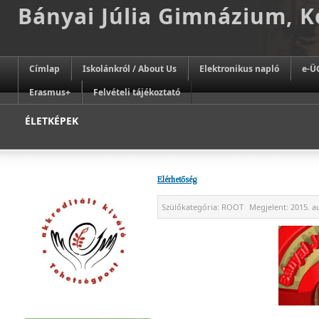
Bányai Júlia Gimnázium, 
Címlap
Iskolánkról / About Us
Elektronikus napló
e-Ü
Erasmus+
Felvételi tájékoztató
ÉLETKÉPEK
Elérhetőség
Szülőkategória:
ROOT
Megjelent:
2015. a