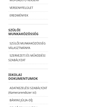
MŰFORDÍTÓ VERSENY
VERSENYFELÜLET
EREDMÉNYEK
SZÜLŐI
MUNKAKÖZÖSSÉG
SZÜLŐI MUNKAKÖZÖSSÉG
VÁLASZTMÁNYA
SZERVEZETI ÉS MŰKÖDÉSI
SZABÁLYZAT
ISKOLAI
DOKUMENTUMOK
ADATKEZELÉSI SZABÁLYZAT
(Kamerarendszer is!)
BÁNYAI JÚLIA-DÍJ