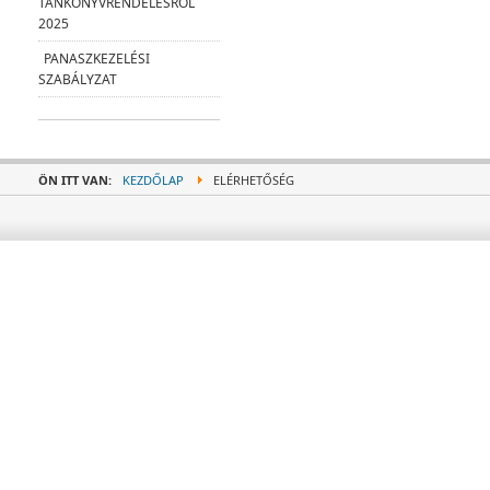
TANKÖNYVRENDELÉSRŐL
2025
PANASZKEZELÉSI
SZABÁLYZAT
ÖN ITT VAN:
KEZDŐLAP
ELÉRHETŐSÉG