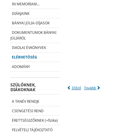
IN MEMORIAM...
DIÁKJAINK
BÁNYAI JÚLIA-DÍJASOK
DOKUMENTUMOK BÁNYAI
JÚLIÁRÓL
ISKOLAI ÉVKÖNYVEK
ELÉRHETŐSÉG
ADOMÁNY
SZÜLŐKNEK,
Előző
Tovább
DIÁKOKNAK
A TANÉV RENDJE
CSENGETÉSI REND
ÉRETTSÉGIZŐKNEK (+fizika)
FELVÉTELI TÁJÉKOZTATÓ