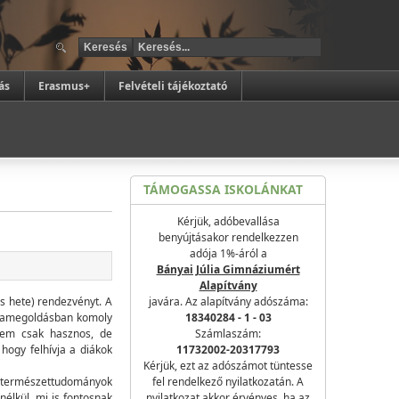
ás
Erasmus+
Felvételi tájékoztató
TÁMOGASSA ISKOLÁNKAT
Kérjük, adóbevallása
benyújtásakor rendelkezzen
adója 1%-áról a
Bányai Júlia Gimnáziumért
Alapítvány
 hete) rendezvényt. A
javára. Az alapítvány adószáma:
émamegoldásban komoly
18340284 - 1 - 03
 nem csak hasznos, de
Számlaszám:
 hogy felhívja a diákok
11732002-20317793
Kérjük, ezt az adószámot tüntesse
a természettudományok
fel rendelkező nyilatkozatán. A
élkül, mi is fontosnak
nyilatkozat akkor érvényes, ha az