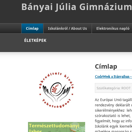
Bányai Júlia Gimnáziu
Címlap
Iskolánkról / About Us
Elektronikus napló
ÉLETKÉPEK
Címlap
CodeWeek a Bányaiban - 
Szülőkategória:
ROOT
Az Európai Unió tagá
rendezvény deklarált
sikerélményekhez leh
szórakoztató is lehet,
figyelmét, hogy az inf
Iskolánk egyik kieme
m?velése manapság szi