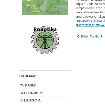
tarjuk a Code Week ál
kompetenciák, ezen b
szélesebb körben tör
programokra várjuk az
http://events.codewee
programozas/
;
http:/
Előző
Tovább
ISKOLÁNK
TANÁRAINK
VOLT TANÁRAINK
IN MEMORIAM...