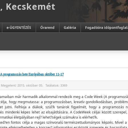
m, Kecskemét
e-ÜGYINTÉZÉS
Órarend
Galéria
Fogadóóra időpontfoglal
A programozás hete Európában október 11-17
Megjelent:
2015. október 05.
Találatok:
3369
llamaiban már harmadik alkalommal rendezik meg a Code Week (A programozás
 célja, hogy megmutassa: a programozásban, kreatív gondolkodásban, probl
et jutni. Felhívja a diákok, szül?k tanárok figyelmét, hogy a programozás
 és mindenki képes lehet az elsajátítására. A CodeWeek céljai között szerepel,
ormatikai életpályában rejl? lehet?ségek számukra is elérhet?k.
lked?en fontos célja a magas színvonalú természettudományos képzés. Mivel 
nte elképzelhetetlen a korszer? informatikai eszközök ismerete és használata n