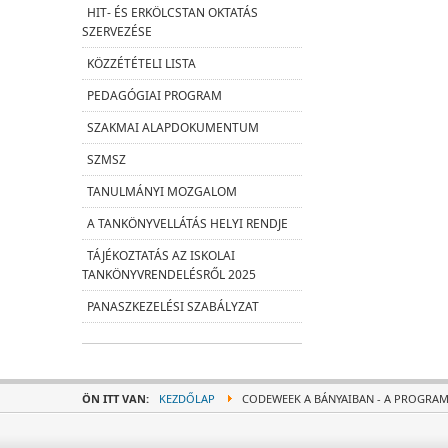
HIT- ÉS ERKÖLCSTAN OKTATÁS
SZERVEZÉSE
KÖZZÉTÉTELI LISTA
PEDAGÓGIAI PROGRAM
SZAKMAI ALAPDOKUMENTUM
SZMSZ
TANULMÁNYI MOZGALOM
A TANKÖNYVELLÁTÁS HELYI RENDJE
TÁJÉKOZTATÁS AZ ISKOLAI
TANKÖNYVRENDELÉSRŐL 2025
PANASZKEZELÉSI SZABÁLYZAT
ÖN ITT VAN:
KEZDŐLAP
CODEWEEK A BÁNYAIBAN - A PROGRAM