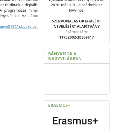
 fordítunk a digitális
2026. május 20-ig beérkezik az
. A programozás minél
NAV-hoz.
ényezéshez. Az alábbi
- - -
SZÍNVONALAS OKTATÁSÉRT
view/5194/robotika-es-
NEVELÉSÉRT ALAPÍTVÁNY
Számlaszám:
11732002-20369817
BÁNYAISOK A
NAGYVILÁGBAN
ERASMUS+