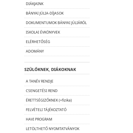
DIÁKJAINK
BÁNYAI JÚLIA-DÍJASOK
DOKUMENTUMOK BÁNYAI JÚLIÁRÓL
ISKOLAI ÉVKÖNYVEK
ELÉRHETŐSÉG
ADOMÁNY
SZÜLŐKNEK, DIÁKOKNAK
A TANÉV RENDJE
CSENGETÉSI REND
ÉRETTSÉGIZŐKNEK (+fizika)
FELVÉTELI TÁJÉKOZTATÓ
HAVI PROGRAM
LETÖLTHETŐ NYOMTATVÁNYOK