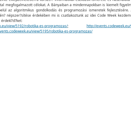
tal megfogalmazott célokat. A Bányaiban a mindennapokban is kiemelt figyelmet
elül az algoritmikus gondolkodás és programozási ismeretek fejlesztésére
tén? népszer?sítése érdekében mi is csatlakoztunk az idei Code Week kezdem
 érdekl?d?ket:
k.eu/view/5192/robotika-es-programozas/
;
http://events.codeweek.eu/
/events.codeweek.eu/view/5195/robotika-es-programozas/