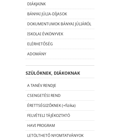
DIÁKJAINK
BÁNYAI JÚLIA-DÍJASOK
DOKUMENTUMOK BÁNYAI JÚLIÁRÓL
ISKOLAI ÉVKÖNYVEK
ELÉRHETŐSÉG
ADOMÁNY
SZÜLŐKNEK, DIÁKOKNAK
A TANÉV RENDJE
CSENGETÉSI REND
ÉRETTSÉGIZŐKNEK (+fizika)
FELVÉTELI TÁJÉKOZTATÓ
HAVI PROGRAM
LETÖLTHETŐ NYOMTATVÁNYOK