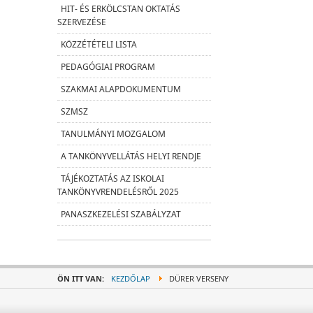
HIT- ÉS ERKÖLCSTAN OKTATÁS
SZERVEZÉSE
KÖZZÉTÉTELI LISTA
PEDAGÓGIAI PROGRAM
SZAKMAI ALAPDOKUMENTUM
SZMSZ
TANULMÁNYI MOZGALOM
A TANKÖNYVELLÁTÁS HELYI RENDJE
TÁJÉKOZTATÁS AZ ISKOLAI
TANKÖNYVRENDELÉSRŐL 2025
PANASZKEZELÉSI SZABÁLYZAT
ÖN ITT VAN:
KEZDŐLAP
DÜRER VERSENY