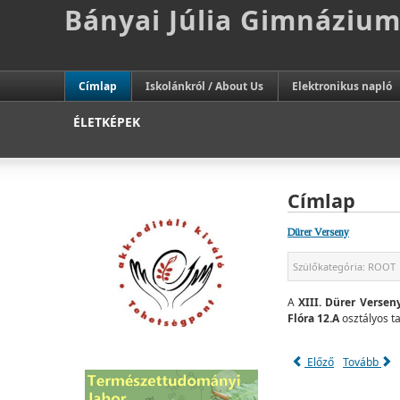
Bányai Júlia Gimnáziu
Címlap
Iskolánkról / About Us
Elektronikus napló
ÉLETKÉPEK
Címlap
Dürer Verseny
Szülőkategória:
ROOT
A
XIII. Dürer Verseny
Flóra 12.A
osztályos ta
Előző
Tovább