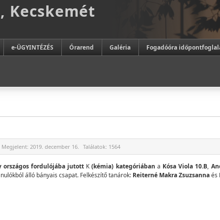
m, Kecskemét
e-ÜGYINTÉZÉS
Órarend
Galéria
Fogadóóra időpontfoglal
Megjelent:
2019. december 16.
Találatok:
1564
 országos fordulójába jutott
K
(kémia) kategóriában
a
Kósa Viola 10.B
,
An
nulókból álló bányais csapat. Felkészítő tanárok:
Reiterné Makra Zsuzsanna
és