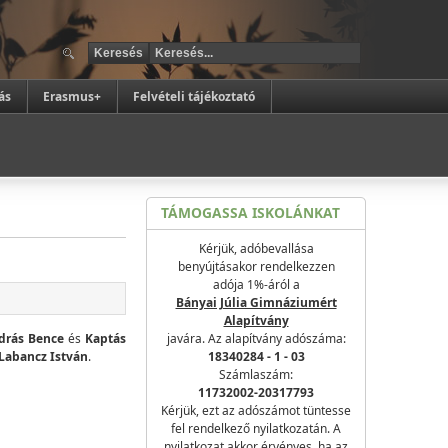
ás
Erasmus+
Felvételi tájékoztató
TÁMOGASSA ISKOLÁNKAT
Kérjük, adóbevallása
benyújtásakor rendelkezzen
adója 1%-áról a
Bányai Júlia Gimnáziumért
Alapítvány
drás Bence
és
Kaptás
javára. Az alapítvány adószáma:
Labancz István
.
18340284 - 1 - 03
Számlaszám:
11732002-20317793
Kérjük, ezt az adószámot tüntesse
fel rendelkező nyilatkozatán. A
nyilatkozat akkor érvényes, ha az