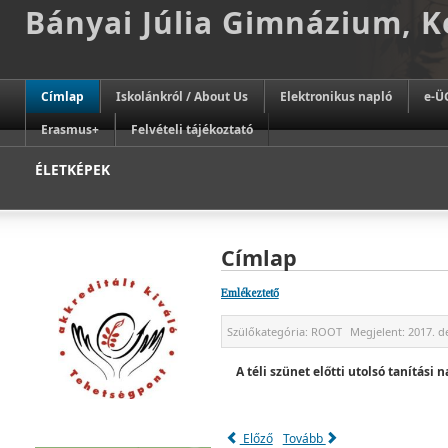
Bányai Júlia Gimnázium, 
Címlap
Iskolánkról / About Us
Elektronikus napló
e-Ü
Erasmus+
Felvételi tájékoztató
ÉLETKÉPEK
Címlap
Emlékeztető
Szülőkategória:
ROOT
Megjelent:
2017. d
A téli szünet előtti utolsó tanítás
Előző
Tovább