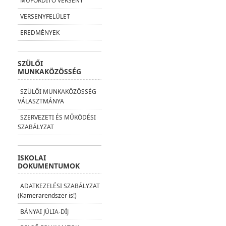
MŰFORDÍTÓ VERSENY
VERSENYFELÜLET
EREDMÉNYEK
SZÜLŐI
MUNKAKÖZÖSSÉG
SZÜLŐI MUNKAKÖZÖSSÉG
VÁLASZTMÁNYA
SZERVEZETI ÉS MŰKÖDÉSI
SZABÁLYZAT
ISKOLAI
DOKUMENTUMOK
ADATKEZELÉSI SZABÁLYZAT
(Kamerarendszer is!)
BÁNYAI JÚLIA-DÍJ