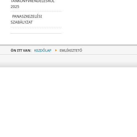
TANKÖNYVRENDELÉSRŐL
2025
PANASZKEZELÉSI
SZABÁLYZAT
ÖN ITT VAN:
KEZDŐLAP
EMLÉKEZTETŐ