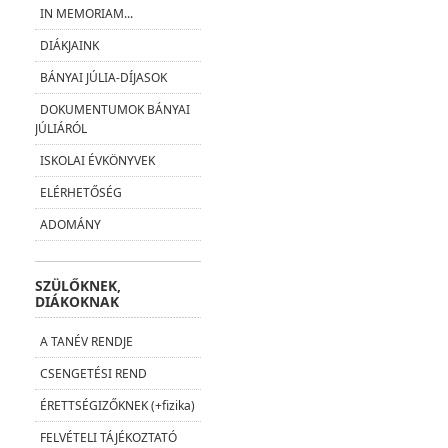
IN MEMORIAM...
DIÁKJAINK
BÁNYAI JÚLIA-DÍJASOK
DOKUMENTUMOK BÁNYAI
JÚLIÁRÓL
ISKOLAI ÉVKÖNYVEK
ELÉRHETŐSÉG
ADOMÁNY
SZÜLŐKNEK,
DIÁKOKNAK
A TANÉV RENDJE
CSENGETÉSI REND
ÉRETTSÉGIZŐKNEK (+fizika)
FELVÉTELI TÁJÉKOZTATÓ