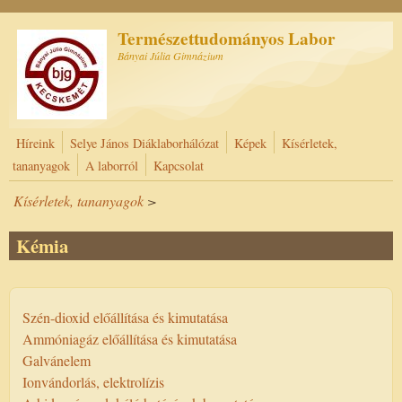
Ugrás a tartalomra
Természettudományos Labor
Bányai Júlia Gimnázium
Híreink
Selye János Diáklaborhálózat
Képek
Kísérletek,
tananyagok
A laborról
Kapcsolat
Kísérletek, tananyagok
>
Kémia
Szén-dioxid előállítása és kimutatása
Ammóniagáz előállítása és kimutatása
Galvánelem
Ionvándorlás, elektrolízis