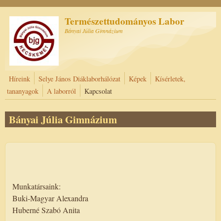
Ugrás a tartalomra
Természettudományos Labor
Bányai Júlia Gimnázium
Híreink
Selye János Diáklaborhálózat
Képek
Kísérletek,
tananyagok
A laborról
Kapcsolat
Bányai Júlia Gimnázium
Munkatársaink:
Buki-Magyar Alexandra
Huberné Szabó Anita