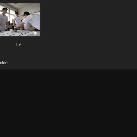
c 9
oldal