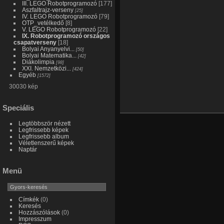
III. LEGO Robotprogramozó
[177]
Aszfaltrajz-verseny
[25]
IV. LEGO Robotprogramozó
[79]
OTP_vetélkedő
[8]
V. LEGO Robotprogramozó
[22]
IX. Robotprogramozó országos
csapatverseny
[18]
Bolyai Anyanyelvi...
[50]
Bolyai Matematika...
[42]
Diákolimpia
[98]
XXI. Nemzetközi...
[424]
Egyéb
[1572]
30030 kép
Speciális
Legtöbbször nézett
Legfrissebb képek
Legfrissebb album
Véletlenszerű képek
Naptár
Menü
Címkék
(0)
Keresés
Hozzászólások
(0)
Impresszum