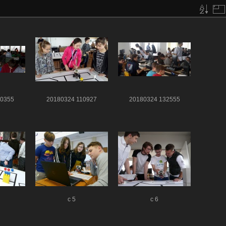
10355
20180324 110927
20180324 132555
c 5
c 6