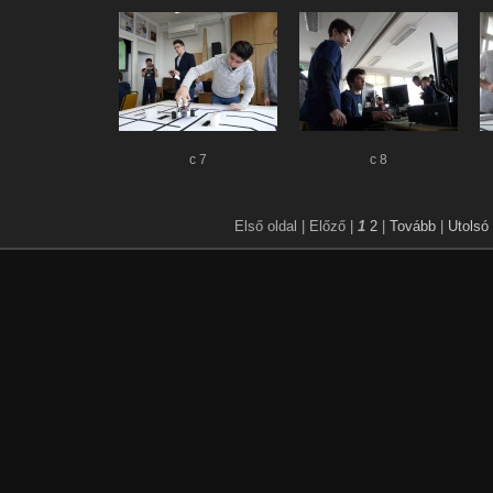
c 7
c 8
Első oldal |
Előző |
1
2
|
Tovább
|
Utolsó 