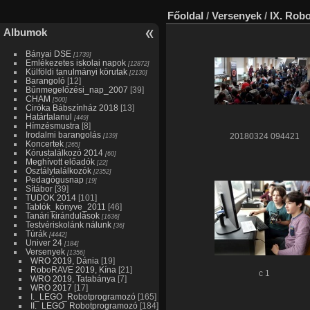
Főoldal
/
Versenyek
/
IX. Rob
Albumok
Bányai DSE
[1739]
Emlékezetes iskolai napok
[12872]
Külföldi tanulmányi körutak
[2130]
Barangoló
[12]
Bűnmegelőzési_nap_2007
[39]
CHAM
[500]
Ciróka Bábszínház 2018
[13]
Határtalanul
[449]
Hímzésmustra
[8]
Irodalmi barangolás
[139]
20180324 094421
Koncertek
[265]
Kórustalálkozó 2014
[60]
Meghívott előadók
[22]
Osztálytalálkozók
[2352]
Pedagógusnap
[19]
Sítábor
[39]
TUDOK 2014
[101]
Tablók_könyve_2011
[46]
Tanári kirándulások
[1636]
Testvériskolánk nálunk
[36]
Túrák
[4442]
Univer 24
[184]
Versenyek
[1356]
WRO 2019, Dánia
[19]
RoboRAVE 2019, Kína
[21]
c 1
WRO 2019, Tatabánya
[7]
WRO 2017
[17]
I._LEGO_Robotprogramozó
[165]
II._LEGO_Robotprogramozó
[184]