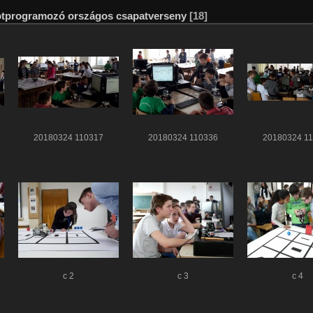
otprogramozó országos csapatverseny
[18]
20180324 110317
20180324 110336
20180324 1
c 2
c 3
c 4