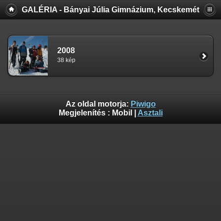
GALÉRIA - Bányai Júlia Gimnázium, Kecskemét
2008
38 kép
Az oldal motorja:
Piwigo
Megjelenítés :
Mobil
|
Asztali