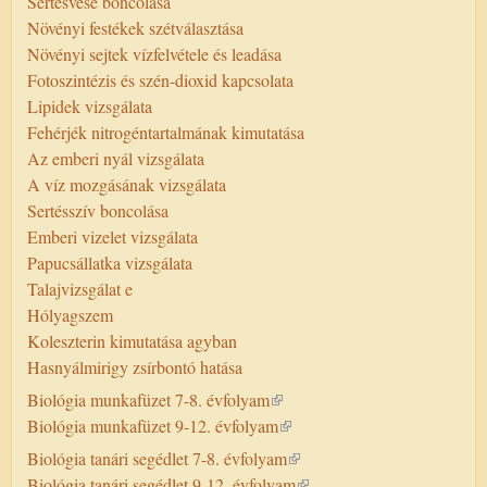
Sertésvese boncolása
Növényi festékek szétválasztása
Növényi sejtek vízfelvétele és leadása
Fotoszintézis és szén-dioxid kapcsolata
Lipidek vizsgálata
Fehérjék nitrogéntartalmának kimutatása
Az emberi nyál vizsgálata
A víz mozgásának vizsgálata
Sertésszív boncolása
Emberi vizelet vizsgálata
Papucsállatka vizsgálata
Talajvizsgálat e
Hólyagszem
Koleszterin kimutatása agyban
Hasnyálmirigy zsírbontó hatása
Biológia munkafüzet 7-8. évfolyam
Biológia munkafüzet 9-12. évfolyam
Biológia tanári segédlet 7-8. évfolyam
Biológia tanári segédlet 9-12. évfolyam