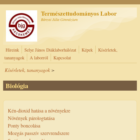
Ugrás a tartalomra
Természettudományos Labor
Bányai Júlia Gimnázium
Híreink
Selye János Diáklaborhálózat
Képek
Kísérletek,
tananyagok
A laborról
Kapcsolat
Kísérletek, tananyagok
>
Biológia
Kén-dioxid hatása a növényekre
Növények párologtatása
Ponty boncolása
Mozgás passzív szervrendszere