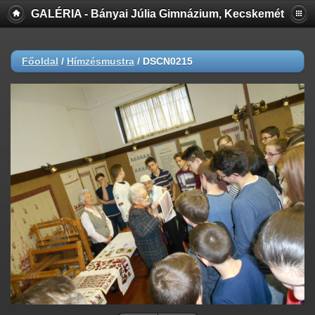
GALÉRIA - Bányai Júlia Gimnázium, Kecskemét
Főoldal
/
Hímzésmustra
/
DSCN0215