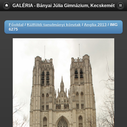
GALÉRIA - Bányai Júlia Gimnázium, Kecskemét
Főoldal
/
Külföldi tanulmányi körutak
/
Anglia 2013
/
IMG
6275