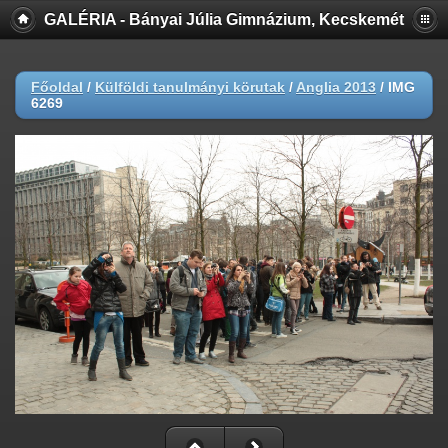
GALÉRIA - Bányai Júlia Gimnázium, Kecskemét
Főoldal
/
Külföldi tanulmányi körutak
/
Anglia 2013
/
IMG
6269