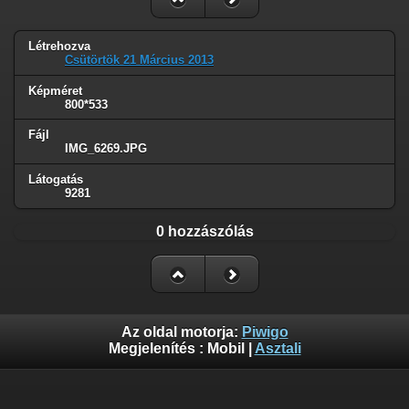
Létrehozva
Csütörtök 21 Március 2013
Képméret
800*533
Fájl
IMG_6269.JPG
Látogatás
9281
0 hozzászólás
Az oldal motorja:
Piwigo
Megjelenítés :
Mobil
|
Asztali