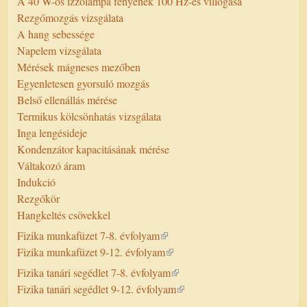
A 40 W-os izzólámpa fényének 100 Hz-es villogása
Rezgőmozgás vizsgálata
A hang sebessége
Napelem vizsgálata
Mérések mágneses mezőben
Egyenletesen gyorsuló mozgás
Belső ellenállás mérése
Termikus kölcsönhatás vizsgálata
Inga lengésideje
Kondenzátor kapacitásának mérése
Váltakozó áram
Indukció
Rezgőkör
Hangkeltés csövekkel
Fizika munkafüzet 7-8. évfolyam
Fizika munkafüzet 9-12. évfolyam
Fizika tanári segédlet 7-8. évfolyam
Fizika tanári segédlet 9-12. évfolyam