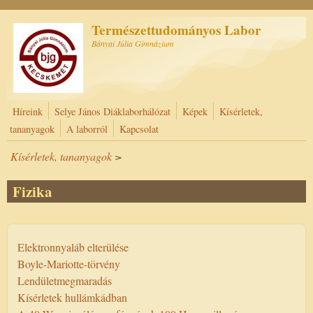
Ugrás a tartalomra
Természettudományos Labor
Bányai Júlia Gimnázium
Híreink
Selye János Diáklaborhálózat
Képek
Kísérletek,
tananyagok
A laborról
Kapcsolat
Kísérletek, tananyagok
>
Fizika
Elektronnyaláb elterülése
Boyle-Mariotte-törvény
Lendületmegmaradás
Kísérletek hullámkádban