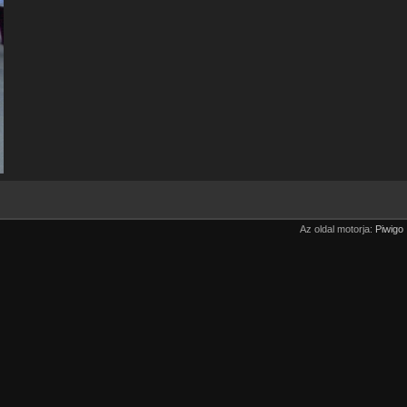
Az oldal motorja:
Piwigo