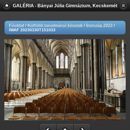
GALÉRIA - Bányai Júlia Gimnázium, Kecskemét
Főoldal
/
Külföldi tanulmányi körutak
/
Írország 2023
/
IWAF 20230330T151033