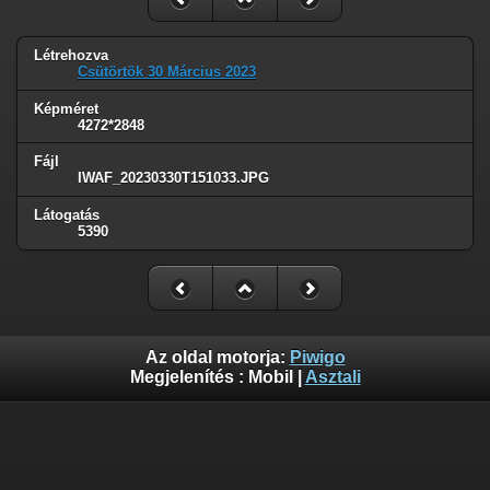
Létrehozva
Csütörtök 30 Március 2023
Képméret
4272*2848
Fájl
IWAF_20230330T151033.JPG
Látogatás
5390
Az oldal motorja:
Piwigo
Megjelenítés :
Mobil
|
Asztali