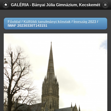
GALÉRIA - Bányai Júlia Gimnázium, Kecskemét
Főoldal
/
Külföldi tanulmányi körutak
/
Írország 2023
/
IWAF 20230330T143151