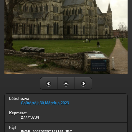
Létrehozva
Csütörtök 30 Március 2023
Képméret
2777*3734
Fájl
IWAF_20230330T143151.JPG