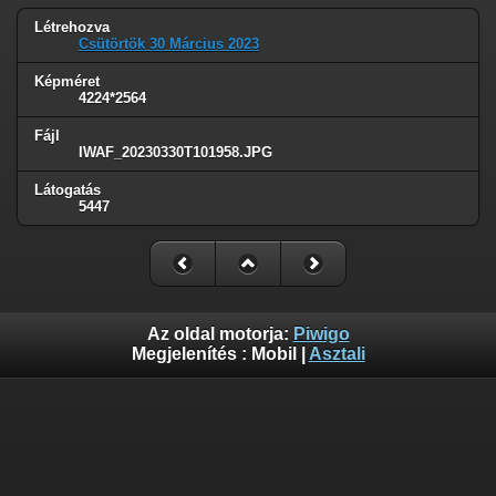
Létrehozva
Csütörtök 30 Március 2023
Képméret
4224*2564
Fájl
IWAF_20230330T101958.JPG
Látogatás
5447
Az oldal motorja:
Piwigo
Megjelenítés :
Mobil
|
Asztali