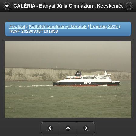
GALÉRIA - Bányai Júlia Gimnázium, Kecskemét
Főoldal
/
Külföldi tanulmányi körutak
/
Írország 2023
/
IWAF 20230330T101958