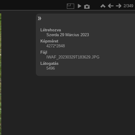
2/349
Létrehozva
Szerda 29 Március 2023
Képméret
4272*2848
Fájl
IWAF_20230329T183629.JPG
Látogatás
5496