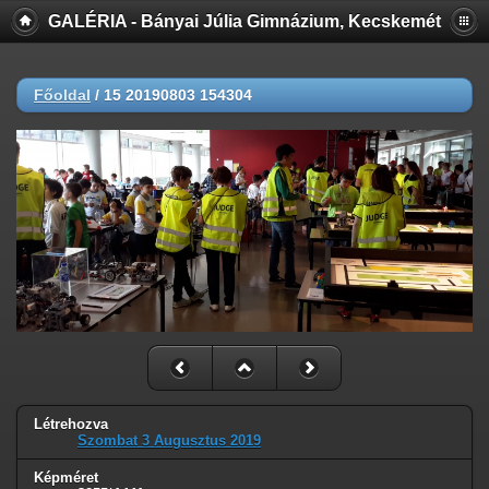
GALÉRIA - Bányai Júlia Gimnázium, Kecskemét
Főoldal
/
15 20190803 154304
Létrehozva
Szombat 3 Augusztus 2019
Képméret