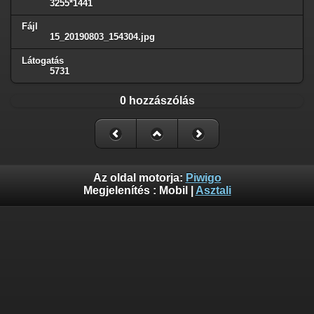
3255*1441
Fájl
15_20190803_154304.jpg
Látogatás
5731
0 hozzászólás
Az oldal motorja:
Piwigo
Megjelenítés :
Mobil
|
Asztali