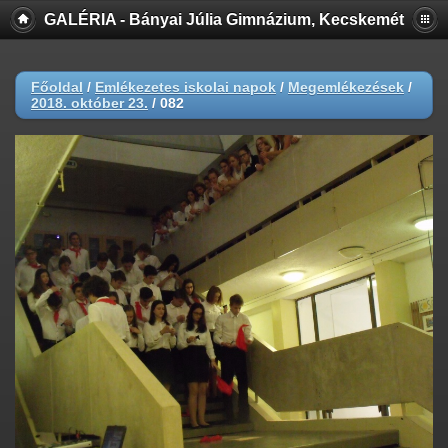
GALÉRIA - Bányai Júlia Gimnázium, Kecskemét
Főoldal
/
Emlékezetes iskolai napok
/
Megemlékezések
/
2018. október 23.
/
082