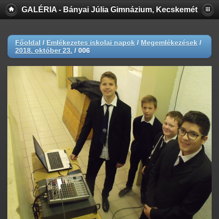
GALÉRIA - Bányai Júlia Gimnázium, Kecskemét
Főoldal
/
Emlékezetes iskolai napok
/
Megemlékezések
/
2018. október 23.
/
006