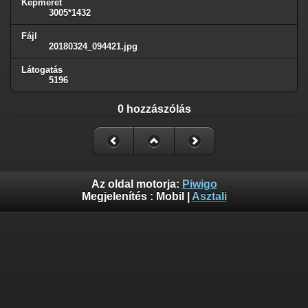
Képméret
3005*1432
Fájl
20180324_094421.jpg
Látogatás
5196
0 hozzászólás
Az oldal motorja:
Piwigo
Megjelenítés :
Mobil
|
Asztali