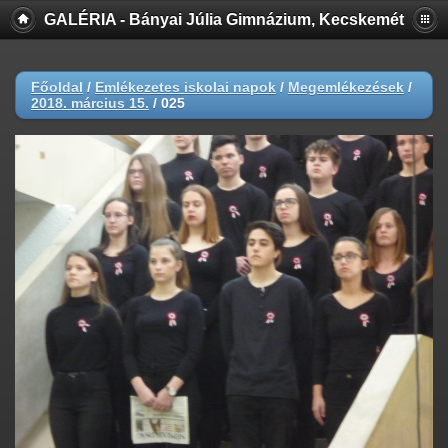
GALÉRIA - Bányai Júlia Gimnázium, Kecskemét
Főoldal
/
Emlékezetes iskolai napok
/
Megemlékezések
/
2018. március 15.
/
025