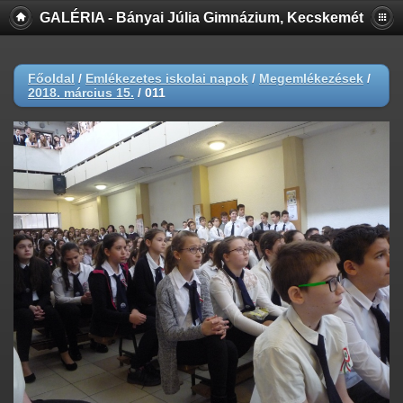
GALÉRIA - Bányai Júlia Gimnázium, Kecskemét
Főoldal
/
Emlékezetes iskolai napok
/
Megemlékezések
/
2018. március 15.
/
011