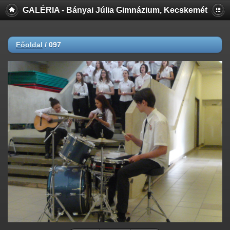
GALÉRIA - Bányai Júlia Gimnázium, Kecskemét
Főoldal
/
097