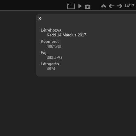
14/17
Létrehozva
Kedd 14 Március 2017
Képméret
480*640
Fájl
093.JPG
Látogatás
4874