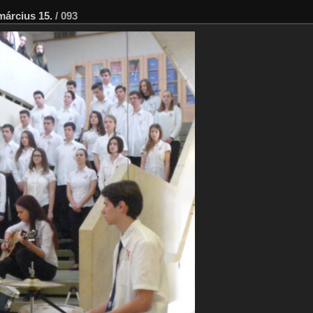
március 15.
/
093