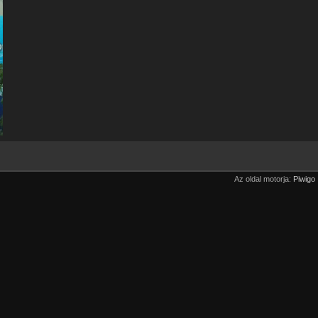
Az oldal motorja:
Piwigo