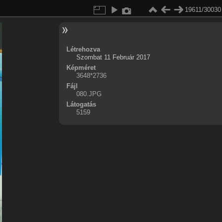
19611/30030
Létrehozva
Szombat 11 Február 2017
Képméret
3648*2736
Fájl
080.JPG
Látogatás
5159