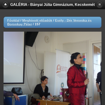
GALÉRIA - Bányai Júlia Gimnázium, Kecskemét
Főoldal
/
Meghívott előadók
/
Esély - Dér Veronika és
Boronkay Péter
/
157