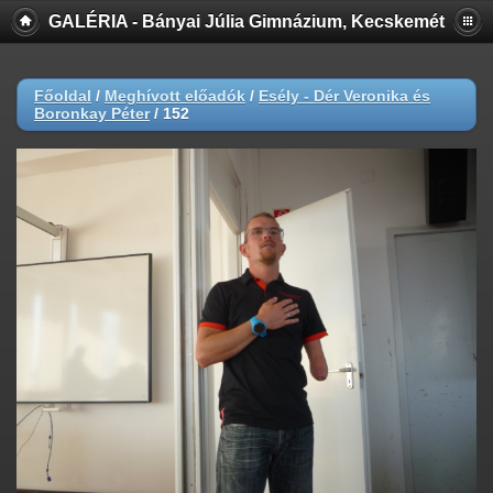
GALÉRIA - Bányai Júlia Gimnázium, Kecskemét
Főoldal
/
Meghívott előadók
/
Esély - Dér Veronika és
Boronkay Péter
/
152