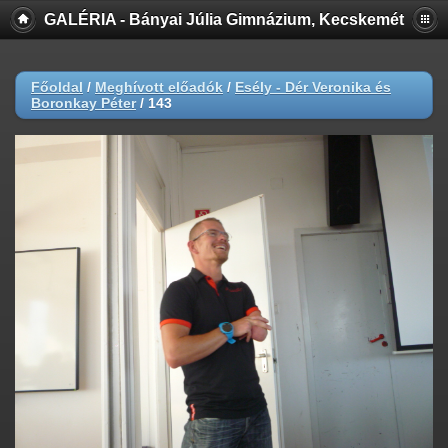
GALÉRIA - Bányai Júlia Gimnázium, Kecskemét
Főoldal
/
Meghívott előadók
/
Esély - Dér Veronika és
Boronkay Péter
/
143