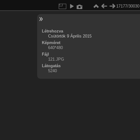
17177/30030
Létrehozva
Csütörtök 9 Április 2015
Képméret
640*480
Fájl
121.JPG
Látogatás
5240