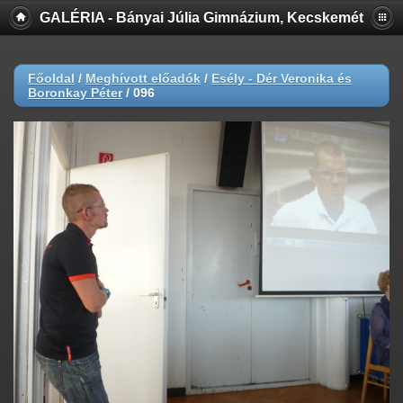
GALÉRIA - Bányai Júlia Gimnázium, Kecskemét
Főoldal
/
Meghívott előadók
/
Esély - Dér Veronika és
Boronkay Péter
/
096