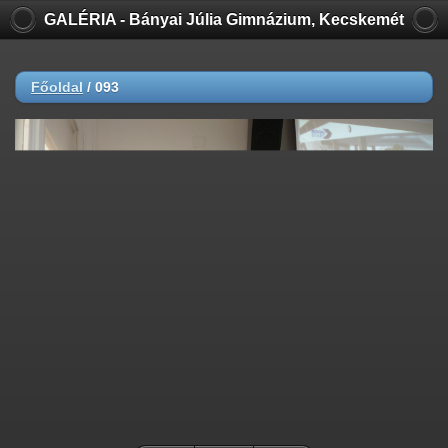
GALÉRIA - Bányai Júlia Gimnázium, Kecskemét
Főoldal
/
093