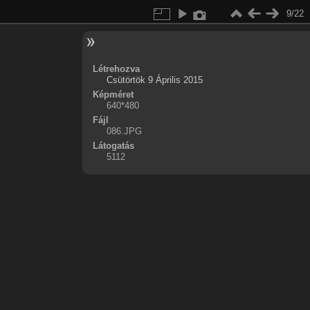
9/22
Létrehozva
Csütörtök 9 Április 2015
Képméret
640*480
Fájl
086.JPG
Látogatás
5112