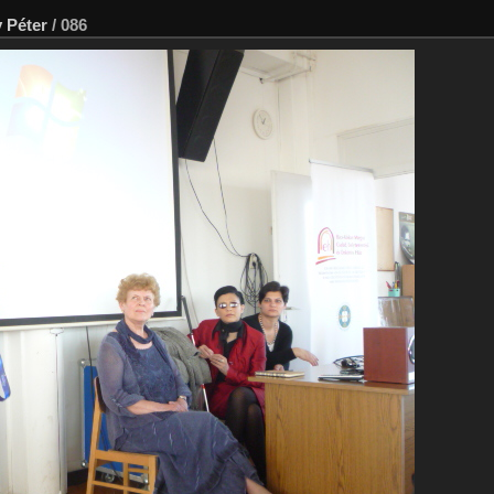
 Péter
/
086