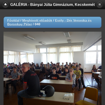
GALÉRIA - Bányai Júlia Gimnázium, Kecskemét
Főoldal
/
Meghívott előadók
/
Esély - Dér Veronika és
Boronkay Péter
/
040