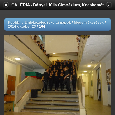
GALÉRIA - Bányai Júlia Gimnázium, Kecskemét
Főoldal
/
Emlékezetes iskolai napok
/
Megemlékezések
/
2014 október 23
/
164