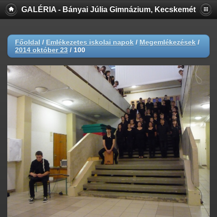
GALÉRIA - Bányai Júlia Gimnázium, Kecskemét
Főoldal
/
Emlékezetes iskolai napok
/
Megemlékezések
/
2014 október 23
/
100