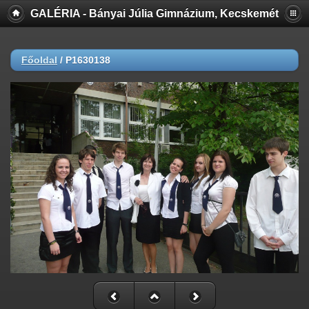
GALÉRIA - Bányai Júlia Gimnázium, Kecskemét
Főoldal
/
P1630138