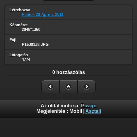
Létrehozva
Péntek 29 Április 2011
Képméret
2048*1360
Fájl
P1630138.JPG
Látogatás
4774
0 hozzászólás
Az oldal motorja:
Piwigo
Megjelenítés :
Mobil
|
Asztali