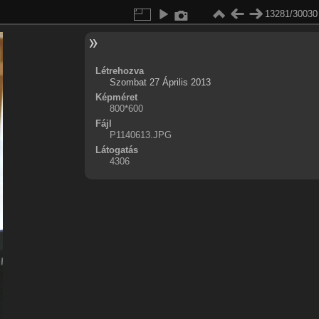
13281/30030
Létrehozva
Szombat 27 Április 2013
Képméret
800*600
Fájl
P1140613.JPG
Látogatás
4306