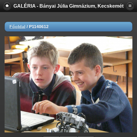
GALÉRIA - Bányai Júlia Gimnázium, Kecskemét
Főoldal
/
P1140612